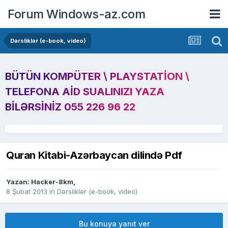
Forum Windows-az.com
Dərsliklər (e-book, video)
BÜTÜN KOMPÜTER \ PLAYSTATION \
TELEFONA AID SUALINIZI YAZA
BILƏRSINIZ 055 226 96 22
Quran Kitabi-Azərbaycan dilində Pdf
Yazan:
Hacker-8km
,
8 Şubat 2013
in
Dərsliklər (e-book, video)
Bu konuya yanıt ver