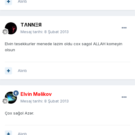
Alıntı
TΛNNΞЯ
Mesaj tarihi:
8 Şubat 2013
Elvin tesekkurler menede lazim oldu cox sagol ALLAH komeyin
olsun
Alıntı
Elvin Məlikov
Mesaj tarihi:
8 Şubat 2013
Çox sağol Azər.
Alıntı