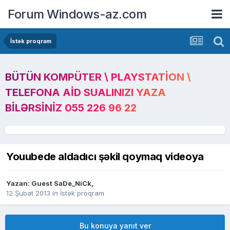
Forum Windows-az.com
İstək proqram
BÜTÜN KOMPÜTER \ PLAYSTATION \
TELEFONA AID SUALINIZI YAZA
BILƏRSINIZ 055 226 96 22
Youubede aldadıcı şəkil qoymaq videoya
Yazan: Guest SaDe_NiCk,
12 Şubat 2013
in
İstək proqram
Bu konuya yanıt ver