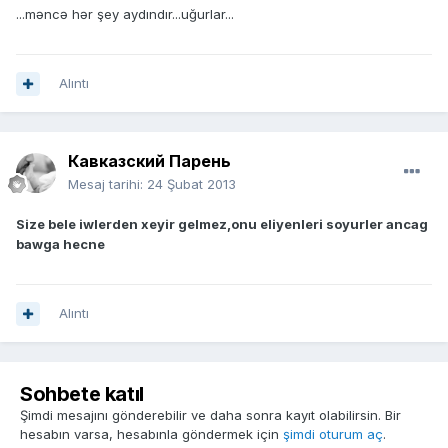
...məncə hər şey aydındır...uğurlar...
Alıntı
Кавказский Парень
Mesaj tarihi:
24 Şubat 2013
Size bele iwlerden xeyir gelmez,onu eliyenleri soyurler ancag
bawga hecne
Alıntı
Sohbete katıl
Şimdi mesajını gönderebilir ve daha sonra kayıt olabilirsin. Bir
hesabın varsa, hesabınla göndermek için
şimdi oturum aç
.