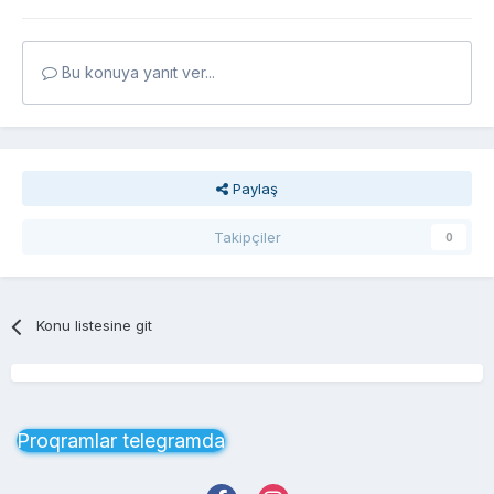
Bu konuya yanıt ver...
Paylaş
Takipçiler
0
Konu listesine git
Proqramlar telegramda