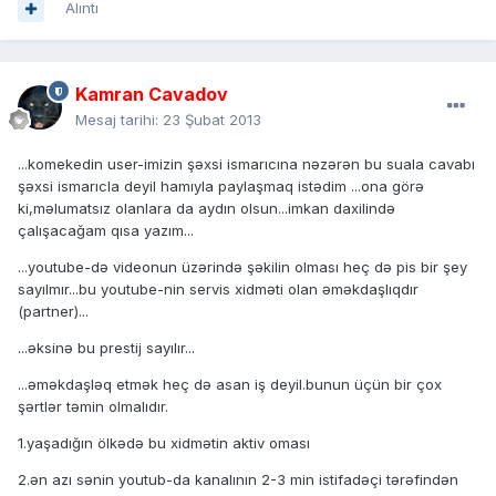
Alıntı
Kamran Cavadov
Mesaj tarihi:
23 Şubat 2013
...komekedin user-imizin şəxsi ismarıcına nəzərən bu suala cavabı
şəxsi ismarıcla deyil hamıyla paylaşmaq istədim ...ona görə
ki,məlumatsız olanlara da aydın olsun...imkan daxilində
çalışacağam qısa yazım...
...youtube-də videonun üzərində şəkilin olması heç də pis bir şey
sayılmır...bu youtube-nin servis xidməti olan əməkdaşlıqdır
(partner)...
...əksinə bu prestij sayılır...
...əməkdaşləq etmək heç də asan iş deyil.bunun üçün bir çox
şərtlər təmin olmalıdır.
1.yaşadığın ölkədə bu xidmətin aktiv oması
2.ən azı sənin youtub-da kanalının 2-3 min istifadəçi tərəfindən