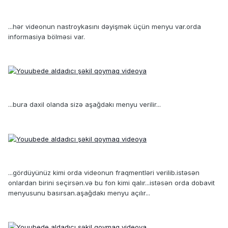
...hər videonun nastroykasını dəyişmək üçün menyu var.orda
informasiya bölməsi var.
...bura daxil olanda sizə aşağdakı menyu verilir...
...gördüyünüz kimi orda videonun fraqmentləri verilib.istəsən
onlardan birini seçirsən.və bu fon kimi qalır...istəsən orda dobavit
menyusunu basırsan.aşağdakı menyu açılır...