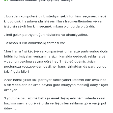
...buradan kompüterə girib istədiyin şəkili fon kimi seçirsən...necə
ki,dvd diski hazırlayanda istəsən filmn fraqmentlərindən və ya
istədiyin şəkili fon kmi seçmək imkanı olur,bu da o cürdür...
...indi gələk partnyorluğun növlərinə və əhəmiyyətinə...
...əsasən 3 cür əməkdaşlıq forması var...
1.hər hansı 1 şirkət (və ya kompaniya) .onlar sizə partnyorluq üçün
bütün funksiyaları verir.amma sizin kanalda gedəcək reklama və
videonun baxılma sayına görə heç 1 məbləğ ödəmir....(sizin
poçtunuza youtube-dən deyil,hər hansı şirkətdən də partnyorluq
təklifi gələ bilər)
2.hər hansı şirkət sizi partnyor funksiyaları ilətəmin edir əvəzində
sizin videoların baxılma sayına görə müəyyən məbləığ ödəyir (çox
olmayan_
3.youtube özü sizinlə birbaşa əməkdaşlıq edir.həm videolarınızın
baxılma sayına görə və orda yerləşdirilən reklama görə yaxşı pul
ödəyir....