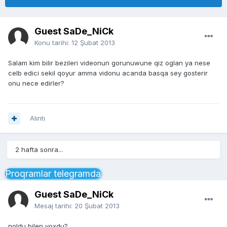
Guest SaDe_NiCk
Konu tarihi:
12 Şubat 2013
Salam kim bilir bezileri videonun gorunuwune qiz oglan ya nese
celb edici sekil qoyur amma vidonu acanda basqa sey gosterir
onu nece edirler?
Alıntı
2 hafta sonra...
Proqramlar telegramda
Guest SaDe_NiCk
Mesaj tarihi:
20 Şubat 2013
noldu bilen yoxdu?