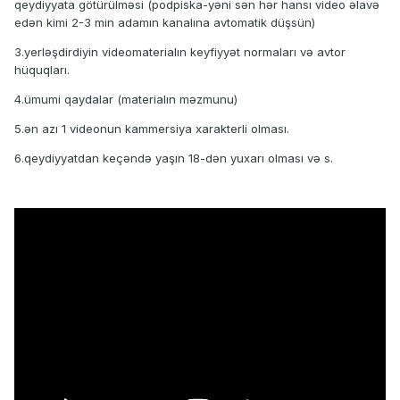
qeydiyyata götürülməsi (podpiska-yəni sən hər hansı video əlavə
edən kimi 2-3 min adamın kanalına avtomatik düşsün)
3.yerləşdirdiyin videomaterialın keyfiyyət normaları və avtor
hüquqları.
4.ümumi qaydalar (materialın məzmunu)
5.ən azı 1 videonun kammersiya xarakterli olması.
6.qeydiyyatdan keçəndə yaşın 18-dən yuxarı olması və s.