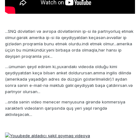
...SNQ dövlətləri və avropa dövlətlərinin ip-si ilə partnyorluq etmək
olmur.gərək amerika ip-si ilə qeydiyyatdan keçəsən.əvvəllər ip
gizlədən proqramla bunu etmək olurdu.indi etmək olmur...amerika
üçün bu mümkündür.yəni birbaşa orda olmaqla,hər hansı ip
dəyişən proqramla yox...
....ümumən qeyd edirəm ki,yuxarıdakı videoda olduğu kimi
qeydiyyatdan keçə bilsən anket doldurursan.amma ingilis dilində
(amerikada yaşadığın adres də düzgün göstərilməlidir).1 aydan
sonra sənin e-mail-nə məktub gəlir.qeydiyyatı başa çatdırırsan.və
partnyor olursan...
...onda sənin video menecer menyusuna girəndə kommersiya
xarakterli videoların qarşısında quş yeri yaşıl rəngdə
aktivləşəcək...