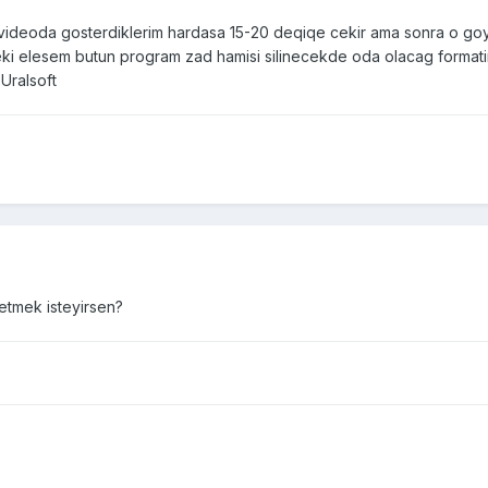
deoda gosterdiklerim hardasa 15-20 deqiqe cekir ama sonra o goy 
i elesem butun program zad hamisi silinecekde oda olacag formatin 
Uralsoft
etmek isteyirsen?