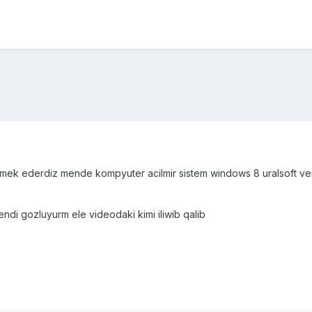
omek ederdiz mende kompyuter acilmir sistem windows 8 uralsoft v
ndi gozluyurm ele videodaki kimi iliwib qalib