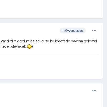
mövzunu açan
m yandirdim gordum beledi duzu bu bidefede bawima gelmiwdi
m nece iwleyecek
)