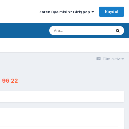
Kayıt ol
Zaten üye misin? Giriş yap
Tüm aktivite
 96 22