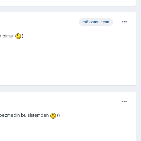
mövzunu açan
a olmur
(
 bezmedin bu sistemden
))