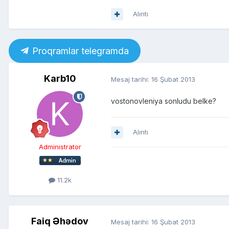
Alıntı
Proqramlar telegramda
Karb10
Mesaj tarihi:
16 Şubat 2013
vostonovleniya sonludu belke?
Alıntı
Administrator
11.2k
Faiq Əhədov
Mesaj tarihi:
16 Şubat 2013