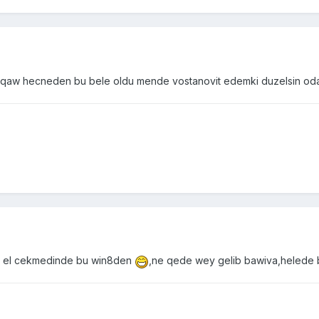
aqaw hecneden bu bele oldu mende vostanovit edemki duzelsin od
 el cekmedinde bu win8den
,ne qede wey gelib bawiva,helede