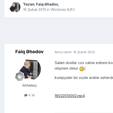
Yazan:
Faiq Əhədov
,
16 Şubat 2013
in
Windows 8/8.1
Faiq Əhədov
Konu tarihi:
16 Şubat 2013
Salam dostlar cox xahiw edirem k
istiyirem olmur
(
kompyuter bir sozle acilmir seherde
İstifadəçi
4.3k
16022013002.mp4