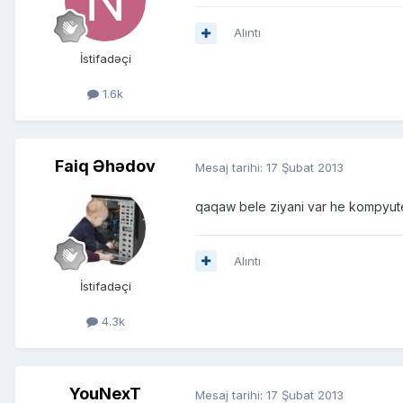
Alıntı
İstifadəçi
1.6k
Faiq Əhədov
Mesaj tarihi:
17 Şubat 2013
qaqaw bele ziyani var he kompyut
Alıntı
İstifadəçi
4.3k
YouNexT
Mesaj tarihi:
17 Şubat 2013