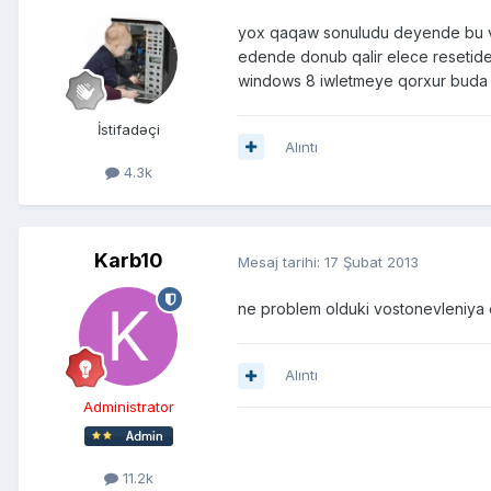
yox qaqaw sonuludu deyende bu vi
edende donub qalir elece resetidek
windows 8 iwletmeye qorxur buda 
İstifadəçi
Alıntı
4.3k
Karb10
Mesaj tarihi:
17 Şubat 2013
ne problem olduki vostonevleniya 
Alıntı
Administrator
11.2k