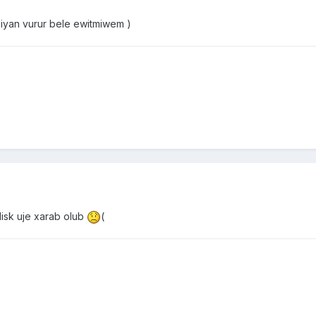
ziyan vurur bele ewitmiwem )
sk uje xarab olub
(