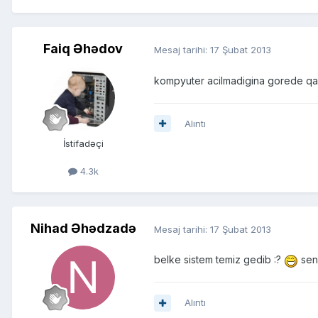
Faiq Əhədov
Mesaj tarihi:
17 Şubat 2013
kompyuter acilmadigina gorede q
Alıntı
İstifadəçi
4.3k
Nihad Əhədzadə
Mesaj tarihi:
17 Şubat 2013
belke sistem temiz gedib :?
sen
Alıntı