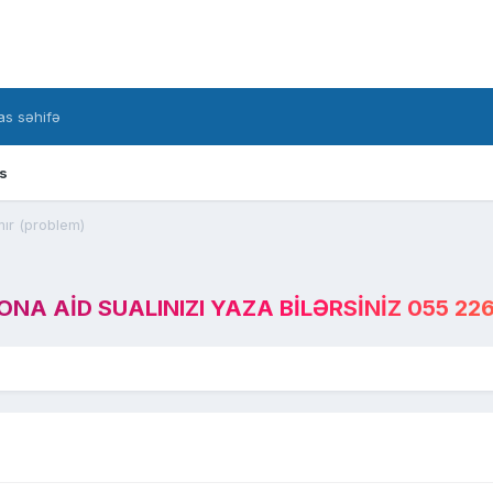
s səhifə
s
ır (problem)
A AID SUALINIZI YAZA BILƏRSINIZ 055 226