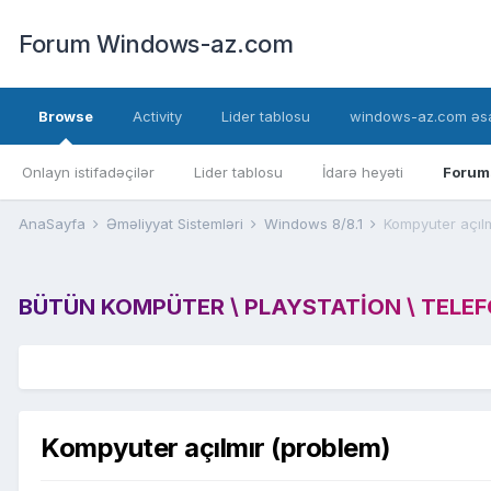
Forum Windows-az.com
Browse
Activity
Lider tablosu
windows-az.com əsa
Onlayn istifadəçilər
Lider tablosu
İdarə heyəti
Forum
AnaSayfa
Əməliyyat Sistemləri
Windows 8/8.1
Kompyuter açılm
BÜTÜN KOMPÜTER \ PLAYSTATION \ TELEFON
Kompyuter açılmır (problem)