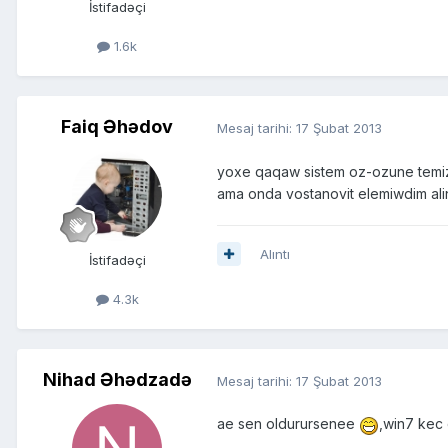
İstifadəçi
1.6k
Faiq Əhədov
Mesaj tarihi:
17 Şubat 2013
yoxe qaqaw sistem oz-ozune temiz
ama onda vostanovit elemiwdim al
Alıntı
İstifadəçi
4.3k
Nihad Əhədzadə
Mesaj tarihi:
17 Şubat 2013
ae sen oldurursenee
,win7 kec