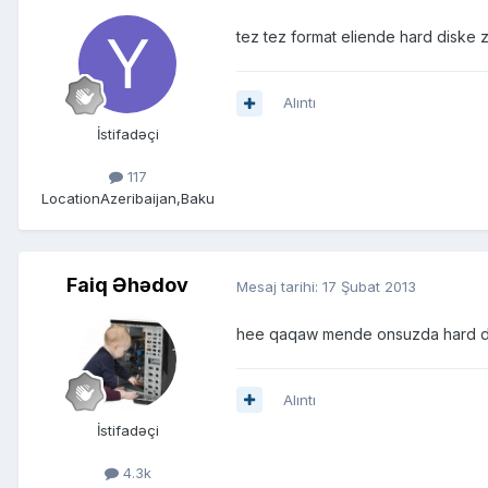
tez tez format eliende hard diske 
Alıntı
İstifadəçi
117
Location
Azeribaijan,Baku
Faiq Əhədov
Mesaj tarihi:
17 Şubat 2013
hee qaqaw mende onsuzda hard di
Alıntı
İstifadəçi
4.3k