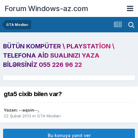
Forum Windows-az.com
GTA Modları
BÜTÜN KOMPÜTER \ PLAYSTATION \
TELEFONA AID SUALINIZI YAZA
BILƏRSINIZ 055 226 96 22
gta5 cixib bilen var?
Yazan:
--aqsin--
,
22 Şubat 2013
in
GTA Modları
Bu konuya yanıt ver