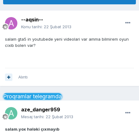
--aqsin--
Konu tarihi:
22 Şubat 2013
salam gta5 in youtubede yeni videolari var amma bilmirem oyun
cixib bolen var?
Alıntı
Proqramlar telegramda
aze_danger959
Mesaj tarihi:
22 Şubat 2013
salam.yox hələki çıxmayıb