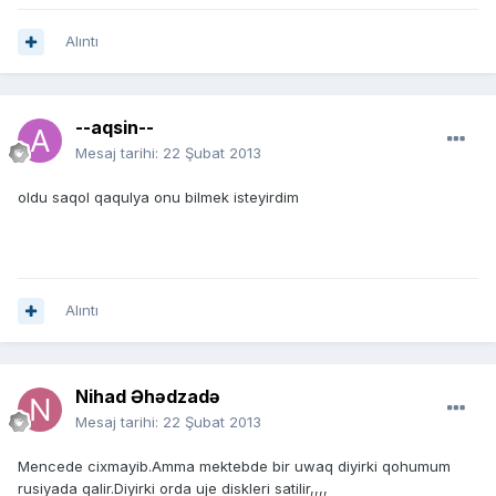
Alıntı
--aqsin--
Mesaj tarihi:
22 Şubat 2013
oldu saqol qaqulya onu bilmek isteyirdim
Alıntı
Nihad Əhədzadə
Mesaj tarihi:
22 Şubat 2013
Mencede cixmayib.Amma mektebde bir uwaq diyirki qohumum
rusiyada qalir.Diyirki orda uje diskleri satilir,,,,