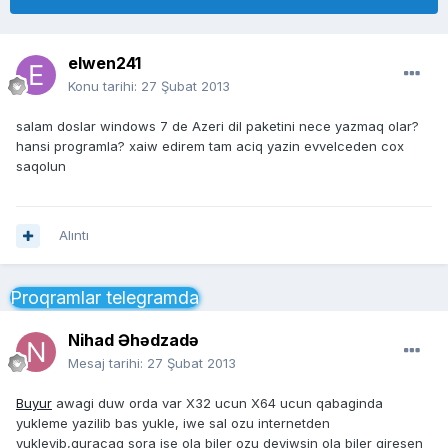
elwen241
Konu tarihi:
27 Şubat 2013
salam doslar windows 7 de Azeri dil paketini nece yazmaq olar?
hansi programla? xaiw edirem tam aciq yazin evvelceden cox
saqolun
Alıntı
Proqramlar telegramda
Nihad Əhədzadə
Mesaj tarihi:
27 Şubat 2013
Buyur
awagi duw orda var X32 ucun X64 ucun qabaginda
yukleme yazilib bas yukle, iwe sal ozu internetden
yukleyib,quracaq sora ise ola biler ozu deyiwsin ola biler giresen