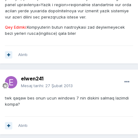
panel upravlenya>Yazik i region>reqionalnie standartnie vur orda
acilan yerde yuxarida dopolnitelnoya vur izmenit yazik sistemiye
vur azeri dilini sec perezqruzka istese ver.
Qey Edimki:
Kompyuterin butun nastroykasi zad deyiwmeyecek
bezi yerleri rusca(ingilisce) qala biler
Alıntı
elwen241
Mesaj tarihi:
27 Şubat 2013
twk qaqaw bes onun ucun windows 7 nin diskini salmaq lazimdi
kompa?
Alıntı