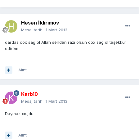
Həsən İldırımov
Mesaj tarihi:
1 Mart 2013
qardas cox sag ol Allah səndən razi olsun cox sag ol təşəkkür
edirəm
Alıntı
Karb10
Mesaj tarihi:
1 Mart 2013
Dəyməz xoşdu
Alıntı