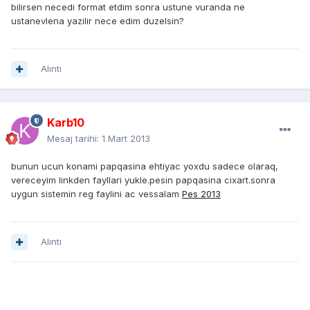
bilirsen necedi format etdim sonra ustune vuranda ne
ustanevlena yazilir nece edim duzelsin?
Alıntı
Karb10
Mesaj tarihi:
1 Mart 2013
bunun ucun konami papqasina ehtiyac yoxdu sadece olaraq,
vereceyim linkden fayllari yukle.pesin papqasina cixart.sonra
uygun sistemin reg faylini ac vessalam
Pes 2013
Alıntı