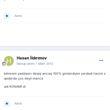
Alıntı
Həsən İldırımov
Mesaj tarihi:
1 Mart 2013
bilmirem yaddasin deqiq ancaq 100% göstərdiyim yerdədi həcmi o
qədərdə çox deyil məncə
adi KONAMİ di
Alıntı