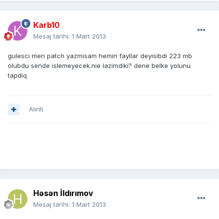
Karb10
Mesaj tarihi:
1 Mart 2013
gulesci men patch yazmisam hemin fayllar deyisibdi 223 mb
olubdu sende islemeyecek.nie lazimdiki? dene belke yolunu
tapdiq
Alıntı
Həsən İldırımov
Mesaj tarihi:
1 Mart 2013