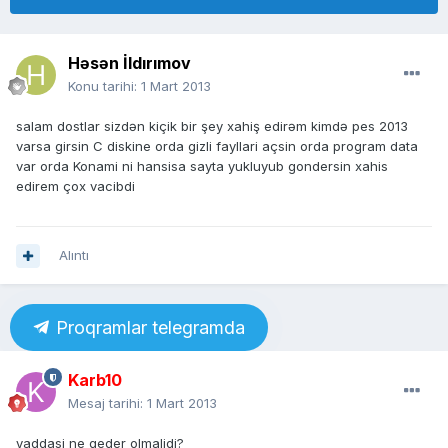
Həsən İldırımov
Konu tarihi:
1 Mart 2013
salam dostlar sizdən kiçik bir şey xahiş edirəm kimdə pes 2013
varsa girsin C diskine orda gizli fayllari açsin orda program data
var orda Konami ni hansisa sayta yukluyub gondersin xahis
edirem çox vacibdi
Alıntı
Proqramlar telegramda
Karb10
Mesaj tarihi:
1 Mart 2013
yaddasi ne qeder olmalidi?