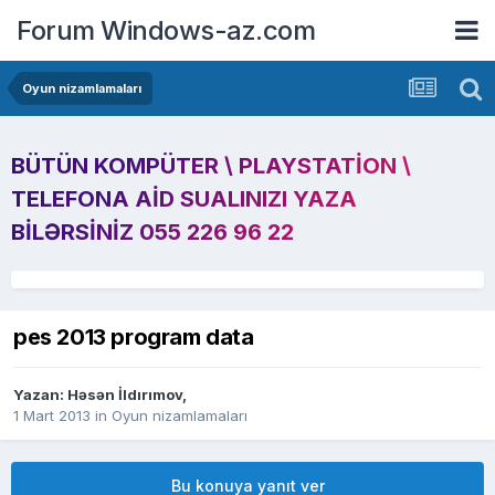
Forum Windows-az.com
Oyun nizamlamaları
BÜTÜN KOMPÜTER \ PLAYSTATION \
TELEFONA AID SUALINIZI YAZA
BILƏRSINIZ 055 226 96 22
pes 2013 program data
Yazan:
Həsən İldırımov
,
1 Mart 2013
in
Oyun nizamlamaları
Bu konuya yanıt ver