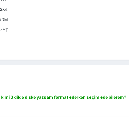
3X4
6XRM
D4YT
l kimi 3 dildə diskə yazsam format edərkən seçim edə bilərəm?