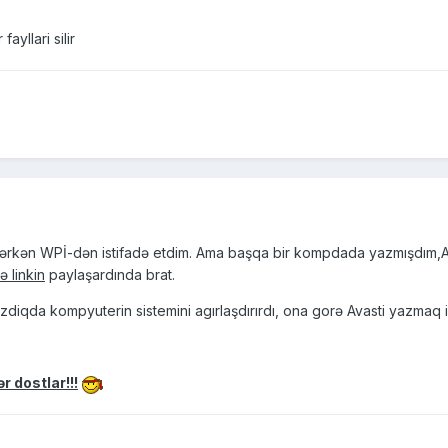
ayllari silir
rkən WPİ-dən istifadə etdim. Ama başqa bir kompdada yazmışdım,An
 linkin
paylaşardında brat.
zdiqda kompyuterin sistemini agırlaşdırırdı, ona gorə Avasti yazmaq i
 dostlar!!!