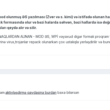
od olunmuş ƏS yazılması (Zver və s. kimi) və istifadə olunan haz
 formasında olur və bəzi halarda səhvən, bəzi hallarda isə doğr
arı qeydə alır və silir.
ARDAN ALINAN - MOD ƏS, WPİ vəyaxud digər formalı proqram təminat
nə virus,trojanlar repack olunarkən çox ustalıqla yerləşdirilir və bunu
rəm.
aktivləşdirmə qaydasina burdan
baxa bilərsən