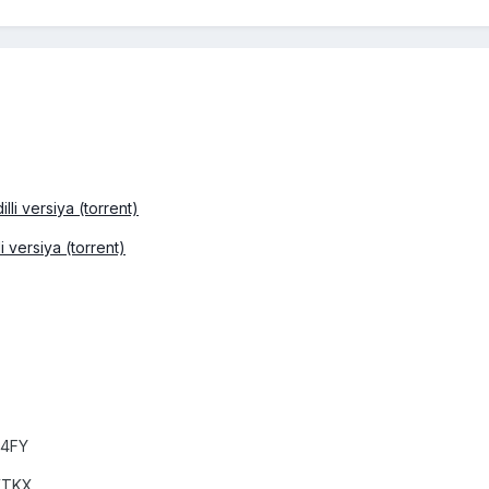
lli versiya (torrent)
 versiya (torrent)
4FY
XTKX