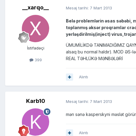
__xarqo__
Mesaj tarihi:
7 Mart 2013
Belə problemlərin əsas səbəbi, m
toplanmış əksər proqramlar crack
yerləşdirilmiş(inject) virus,trojanl
ÜMUMİLİKDƏ TANIMADIĞIMIZ QAYNAQL
İstifadəçi
alsaq bu normal haldır). MOD ƏS-ləri
REAL TƏHLÜKƏ MƏNBƏLƏRİ
399
Alıntı
Karb10
Mesaj tarihi:
7 Mart 2013
mən sənə kasperskyni məslət görü
Alıntı