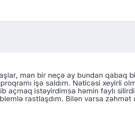
aşlar, mən bir neçə ay bundan qabaq b
roqramı işə saldım. Nəticəsi xeyirli ol
edib açmaq istəyirdimsə həmin faylı silir
oblemlə rastlaşdım. Bilən varsa zəhmət