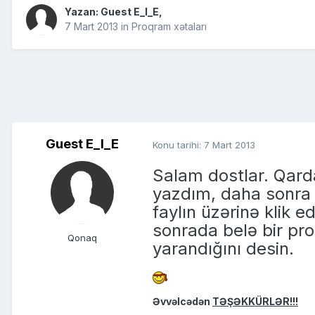
Yazan: Guest E_I_E,
7 Mart 2013
in
Proqram xətaları
Guest E_I_E
Konu tarihi:
7 Mart 2013
Salam dostlar. Qard
yazdım, daha sonra p
faylın üzərinə klik 
sonrada belə bir pr
Qonaq
yarandığını desin.
Əvvəlcədən
TƏŞƏKKÜRLƏR!!!