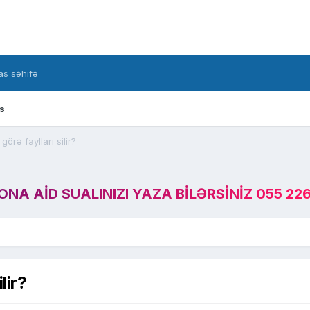
s səhifə
s
örə faylları silir?
A AID SUALINIZI YAZA BILƏRSINIZ 055 226
lir?