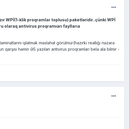
ır WPİ(1-klik proqramlar toplusu) paketləridir..çünki WPİ
u olaraq antivirus proqramıarı fayllarıa
larını işlətmək məsləhət görülmür(hazırki reallığı nəzərə
n qarşısı həmin ƏS yazılan antivirus proqramları belə ala bilmir -