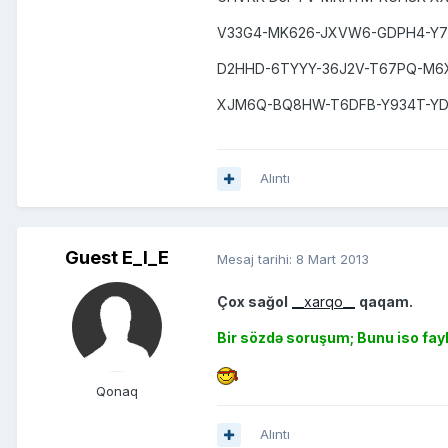
V33G4-MK626-JXVW6-GDPH4-Y7
D2HHD-6TYYY-36J2V-T67PQ-M
XJM6Q-BQ8HW-T6DFB-Y934T-Y
Alıntı
Guest E_I_E
Mesaj tarihi:
8 Mart 2013
Çox sağol
__xarqo__
qaqam.
Bir sözdə soruşum; Bunu iso fay
Qonaq
Alıntı