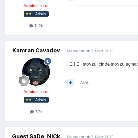
Administrator
11.2k
Kamran Cavadov
Mesaj tarihi:
7 Mart 2013
...E_I_E , mövzu içində mövzu açmaq 
Alıntı
Administrator
7.7k
Guest SaDe_NiCk
Mesaj tarihi:
7 Mart 2013