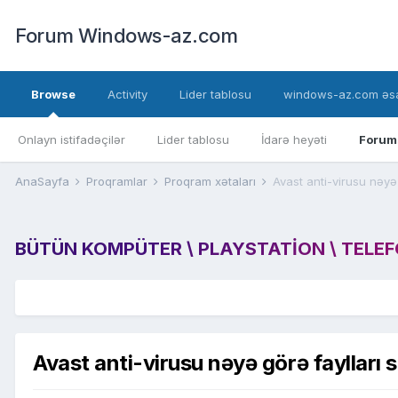
Forum Windows-az.com
Browse
Activity
Lider tablosu
windows-az.com əsa
Onlayn istifadəçilər
Lider tablosu
İdarə heyəti
Forum
AnaSayfa
Proqramlar
Proqram xətaları
Avast anti-virusu nəyə g
BÜTÜN KOMPÜTER \ PLAYSTATION \ TELEFON
Avast anti-virusu nəyə görə faylları si