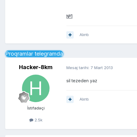
№1
Alıntı
Proqramlar telegramda
Hacker-8km
Mesaj tarihi:
7 Mart 2013
sil tezeden yaz
Alıntı
İstifadəçi
2.5k