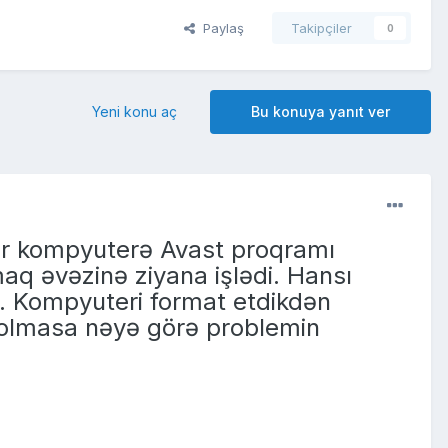
Paylaş
Takipçiler
0
Yeni konu aç
Bu konuya yanıt ver
ir kompyuterə Avast proqramı
maq əvəzinə ziyana işlədi. Hansı
di. Kompyuteri format etdikdən
 olmasa nəyə görə problemin