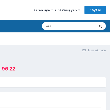
Kayıt ol
Zaten üye misin? Giriş yap
Tüm aktivite
 96 22