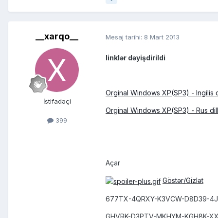
__xarqo__
Mesaj tarihi:
8 Mart 2013
linklər dəyişdirildi
Orginal Windows XP(SP3) - Ingilis di
İstifadəçi
Orginal Windows XP(SP3) - Rus dilli
399
Açar
Göstər/Gizlət
677TX-4QRXY-K3VCW-D8D39-4J
GHVRK-D3PTV-MKHYM-KGH8K-X