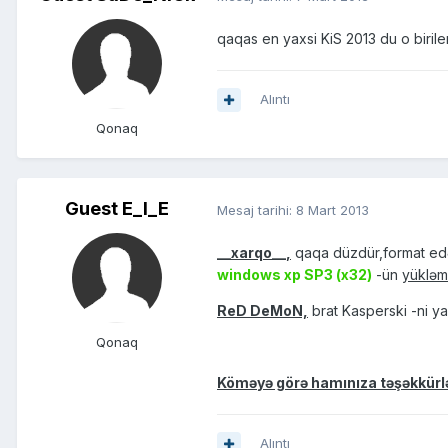
qaqas en yaxsi KiS 2013 du o biriler f
Alıntı
Qonaq
Guest E_I_E
Mesaj tarihi:
8 Mart 2013
__xarqo__,
qaqa düzdür,format edə
windows xp SP3 (x32)
-ün
yükləmə
ReD DeMoN,
brat Kasperski -ni ya
Qonaq
Köməyə görə hamınıza təşəkkürlər
Alıntı