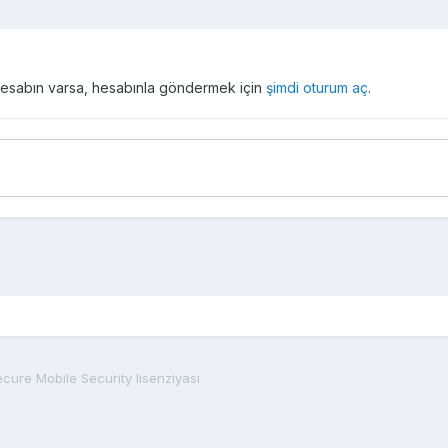
r hesabın varsa, hesabınla göndermek için
şimdi oturum aç
.
cure Mobile Security lisenziyası