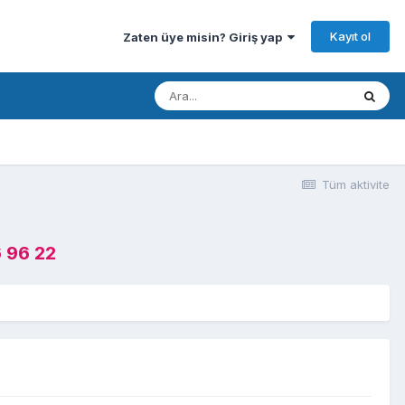
Kayıt ol
Zaten üye misin? Giriş yap
Tüm aktivite
 96 22