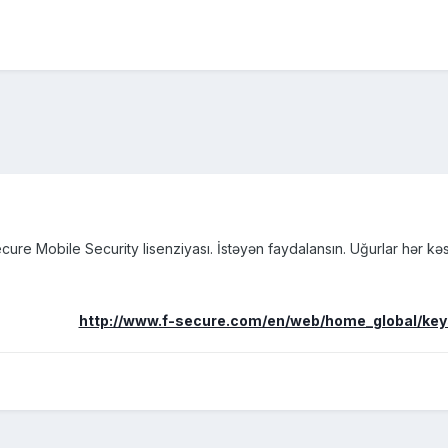
re Mobile Security lisenziyası. İstəyən faydalansın. Uğurlar hər kəsə
http://www.f-secure.com/en/web/home_global/key