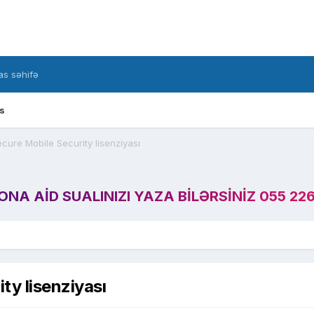
s səhifə
s
cure Mobile Security lisenziyası
A AID SUALINIZI YAZA BILƏRSINIZ 055 226
ty lisenziyası