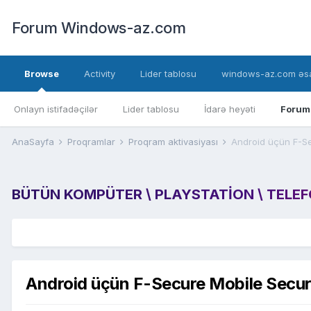
Forum Windows-az.com
Browse
Activity
Lider tablosu
windows-az.com əsa
Onlayn istifadəçilər
Lider tablosu
İdarə heyəti
Forum
AnaSayfa
Proqramlar
Proqram aktivasiyası
Android üçün F-Se
BÜTÜN KOMPÜTER \ PLAYSTATION \ TELEFON
Android üçün F-Secure Mobile Securi