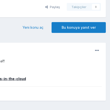
Paylaş
Takipçiler
0
Yeni konu aç
Bu konuya yanıt ver
!!!
s-in-the-cloud