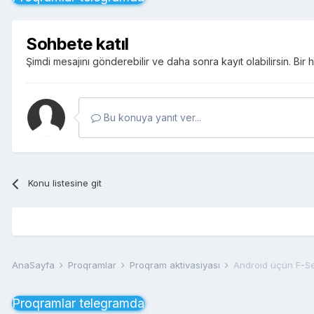
Sohbete katıl
Şimdi mesajını gönderebilir ve daha sonra kayıt olabilirsin. Bi
Bu konuya yanıt ver...
Konu listesine git
AnaSayfa
Proqramlar
Proqram aktivasiyası
Android üçün F-Se
Proqramlar telegramda