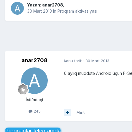
Yazan:
anar2708
,
30 Mart 2013
in
Proqram aktivasiyası
anar2708
Konu tarihi:
30 Mart 2013
6 aylıq müddətə Android üçün F-Secu
İstifadəçi
245
Alıntı
Proqramlar telegramda