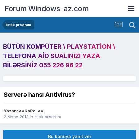
Forum Windows-az.com
İstək proqram
BÜTÜN KOMPÜTER \ PLAYSTATION \
TELEFONA AID SUALINIZI YAZA
BILƏRSINIZ 055 226 96 22
Serverə hansı Antivirus?
Yazan:
♣♣KaRoL♣♣
,
2 Nisan 2013
in
İstək proqram
Bu konuya yanıt ver