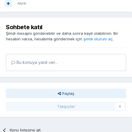
Alıntı
Sohbete katıl
Şimdi mesajını gönderebilir ve daha sonra kayıt olabilirsin. Bir
hesabın varsa, hesabınla göndermek için
şimdi oturum aç
.
Bu konuya yanıt ver...
Paylaş
Takipçiler
0
Konu listesine git