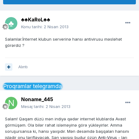
♣♣KaRoL♣♣
Konu tarihi:
2 Nisan 2013
Salamlar.İnternet klubun serverinə hansı antivirusu məsləhət
görərdiz ?
Alıntı
Proqramlar telegramda
Noname_445
Mesaj tarihi:
2 Nisan 2013
Salam! Qaqam düzü mən indiyə qədər internet klublarda Avast
görmüşəm. Ola bilər rahat isləməyinə görə yükləyirlər. Amma
soruşursansa ki, hansı yaxşıdır. Mən desəmdə başqaları hansını
işlədir onu tərifləyəcək. Sən yaxşısı budur özün
Anti-Virus
- ları