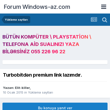
Forum Windows-az.com
Yükləmə saytları
BÜTÜN KOMPÜTER \ PLAYSTATION \
TELEFONA AID SUALINIZI YAZA
BILƏRSINIZ 055 226 96 22
Turbobitdən premium link lazımdır.
Yazan:
Elit-killer
,
10 Ocak 2015
in
Yükləmə saytları
Bu konuya yanıt ver