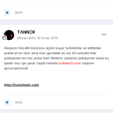
Alıntı
TΛNNΞЯ
Mesaj tarihi:
10 Ocak 2015
Aleykum SALAM mövzunu açtım buyur turbobitdə və letitbitdə
arada error verir ama mən gündəlik ən azı 20 turbobit linki
yükləyirəm tez tez yoxla mən filmlərin səslərini yükləyirəm deyə bu
qədər olur işə yarar saytdı həmdə
turkleech.com
saytının
qurucularınındı
http://turkdown.com
Alıntı