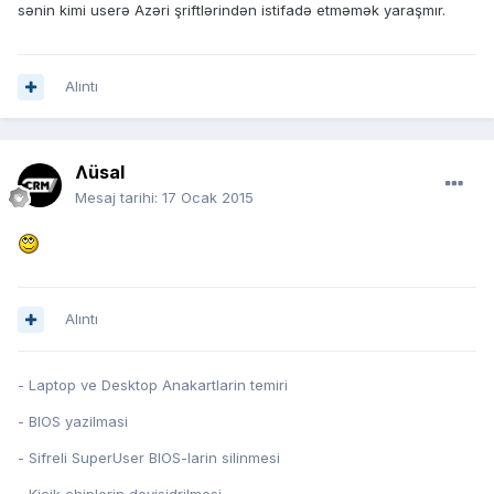
sənin kimi userə Azəri şriftlərindən istifadə etməmək yaraşmır.
Alıntı
Ʌüsal
Mesaj tarihi:
17 Ocak 2015
Alıntı
- Laptop ve Desktop Anakartlarin temiri
- BIOS yazilmasi
- Sifreli SuperUser BIOS-larin silinmesi