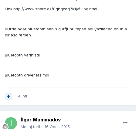
Link:http://www.share.az/8ghqxag7k1jv/1.jpg.html
BUrda əgər bluetooth sənin qurğunu tapsa adı yazılacaq onunla
birləşdirərsən
Bluetooth varınızdı
Bluetooth driver lazımdı
Alıntı
İlgar Mammadov
Mesaj tarihi:
16 Ocak 2015