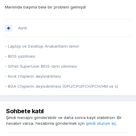
Mənimdə başıma belə bir problem gəlmişdi
Alıntı
- Laptop ve Desktop Anakartlarin temiri
- BIOS yazilmasi
- Sifreli SuperUser BIOS-larin silinmesi
- Kicik chiplerin deyisidrilmesi
- BGA Chiplerin deyisdirilmesi (GPU/CPU/FCH/PCH/HM ve s)
Sohbete katıl
Şimdi mesajını gönderebilir ve daha sonra kayıt olabilirsin. Bir
hesabın varsa, hesabınla göndermek için
şimdi oturum aç
.