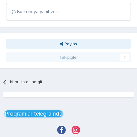
Bu konuya yanıt ver...
Paylaş
Takipçiler
0
Konu listesine git
Proqramlar telegramda