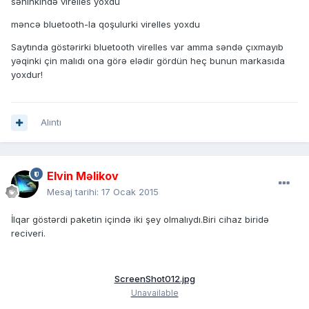
səninkində virelles yoxdu
məncə bluetooth-la qoşulurki virelles yoxdu
Saytında göstərirki bluetooth virelles var amma səndə çıxmayıb
yəqinki çin malıdı ona görə elədir gördün heç bunun markasıda
yoxdur!
Alıntı
Elvin Məlikov
Mesaj tarihi:
17 Ocak 2015
İlqar göstərdi paketin içində iki şey olmalıydı.Biri cihaz biridə
reciveri.
ScreenShot012.jpg
Unavailable