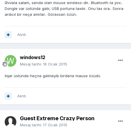
Əvvəla salam, səndə olan mouse wireless-dir.. Bluetooth-la yox..
Dongle var üstündə gəlir, USB portuna taxılır.. Onu tax ora.. Sonra
ardıcıl bir neçə əmrlər.. Görəssən özün..
Alıntı
windows12
Mesaj tarihi:
16 Ocak 2015
ilqar üstündə heçnə gəlməyib birdənə mause özüdü
Alıntı
Guest Extreme Crazy Person
Mesaj tarihi:
17 Ocak 2015