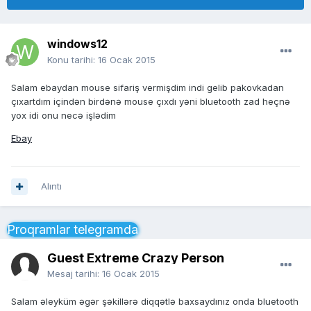
windows12
Konu tarihi:
16 Ocak 2015
Salam ebaydan mouse sifariş vermişdim indi gelib pakovkadan
çıxartdım içindən birdənə mouse çıxdı yəni bluetooth zad heçnə
yox idi onu necə işlədim
Ebay
Alıntı
Proqramlar telegramda
Guest Extreme Crazy Person
Mesaj tarihi:
16 Ocak 2015
Salam əleyküm əgər şəkillərə diqqətlə baxsaydınız onda bluetooth