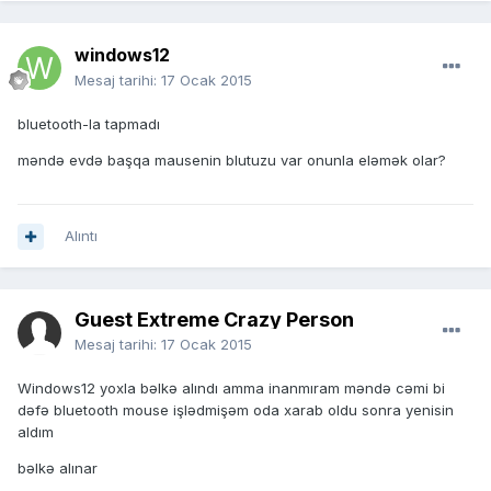
windows12
Mesaj tarihi:
17 Ocak 2015
bluetooth-la tapmadı
məndə evdə başqa mausenin blutuzu var onunla eləmək olar?
Alıntı
Guest Extreme Crazy Person
Mesaj tarihi:
17 Ocak 2015
Windows12 yoxla bəlkə alındı amma inanmıram məndə cəmi bi
dəfə bluetooth mouse işlədmişəm oda xarab oldu sonra yenisin
aldım
bəlkə alınar