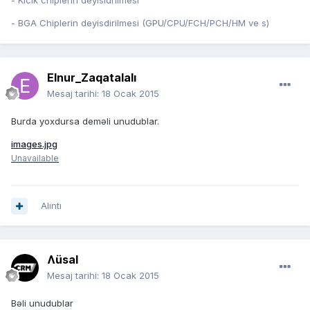
- Kicik chiplerin deyisidrilmesi
- BGA Chiplerin deyisdirilmesi (GPU/CPU/FCH/PCH/HM ve s)
Elnur_Zaqatalalı
Mesaj tarihi:
18 Ocak 2015
Burda yoxdursa deməli unudublar.
images.jpg
Unavailable
Alıntı
Ʌüsal
Mesaj tarihi:
18 Ocak 2015
Bəli unudublar