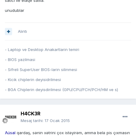
satici ile elaqe saxla.
unudublar
Alıntı
- Laptop ve Desktop Anakartlarin temiri
- BIOS yazilmasi
- Sifreli SuperUser BIOS-larin silinmesi
- Kicik chiplerin deyisidrilmesi
- BGA Chiplerin deyisdirilmesi (GPU/CPU/FCH/PCH/HM ve s)
H4CK3R
Mesaj tarihi:
17 Ocak 2015
Ʌüsal
qardaş, sənin xətrini çox istəyirəm, amma belə pis çıxmasın