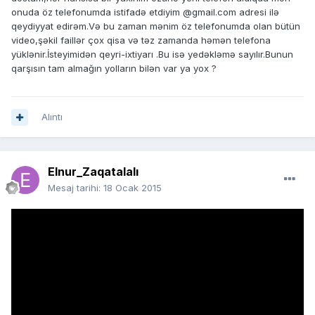
onuda öz telefonumda istifadə etdiyim @gmail.com adresi ilə
qeydiyyat edirəm.Və bu zaman mənim öz telefonumda olan bütün
video,şəkil faillər çox qisa və təz zamanda həmən telefona
yüklənir.İsteyimidən qeyri-ixtiyarı .Bu isə yedəkləmə sayılır.Bunun
qarşısın tam almağın yolların bilən var ya yox ?
Alıntı
Elnur_Zaqatalalı
Mesaj tarihi:
18 Ocak 2015