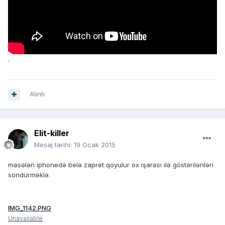
.
Alıntı
Elit-killer
Mesaj tarihi:
19 Ocak 2015
məsələn iphonedə belə zapret qoyulur ox işarəsi ilə göstərilənləri
söndürməklə.
IMG_1142.PNG
Unavailable