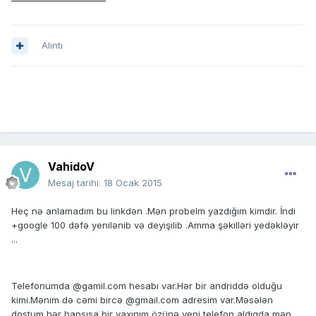
Alıntı
VahidoV
Mesaj tarihi:
18 Ocak 2015
Heç nə anlamadım bu linkdən .Mən probelm yazdığım kimdir. İndi
+google 100 dəfə yenilənib və deyişilib .Amma şəkilləri yedəkləyir
...
Telefonumda @gamil.com hesabı var.Hər bir andriddə olduğu
kimi.Mənim də cəmi bircə @gmail.com adresim var.Məsələn
dostum,hər hansısa bir yaxınım özünə yeni telefon aldıqda mən