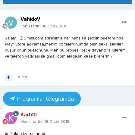
VahidoV
Konu tarihi:
18 Ocak 2015
Salam . @Gmail.com adresimlə hər hansısa şəxsin telefonunda
Playr Store açıramsa,mənim öz telefonumda olan şəxsi şəkillər
düşür onun telefonuna. Mən bu prosesi nece dayandıra bilərəm
və telefon yaddaşı ilə gmail.com elaqəsin kəsə bilərərm ?
Alıntı
Proqramlar telegramda
Karb10
Mesaj tarihi:
18 Ocak 2015
bu linkdə izah olunub