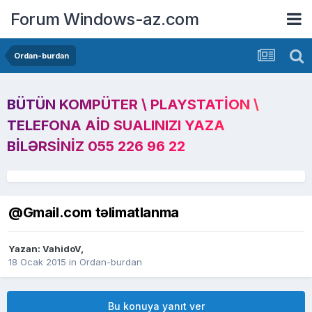
Forum Windows-az.com
Ordan-burdan
BÜTÜN KOMPÜTER \ PLAYSTATION \
TELEFONA AID SUALINIZI YAZA
BILƏRSINIZ 055 226 96 22
@Gmail.com təlimatlanma
Yazan:
VahidoV
,
18 Ocak 2015
in
Ordan-burdan
Bu konuya yanıt ver