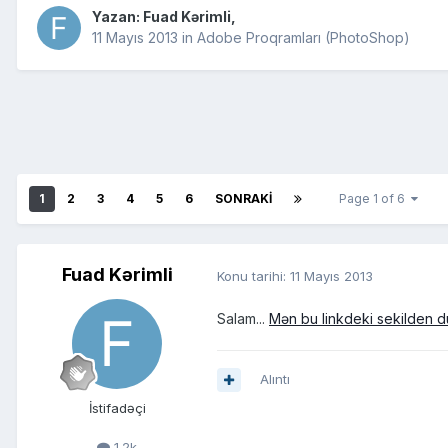
Yazan:
Fuad Kərimli
,
11 Mayıs 2013
in
Adobe Proqramları (PhotoShop)
1
2
3
4
5
6
SONRAKI
Page 1 of 6
Fuad Kərimli
Konu tarihi:
11 Mayıs 2013
Salam...
Mən bu linkdeki sekilden 
Alıntı
İstifadəçi
1.2k