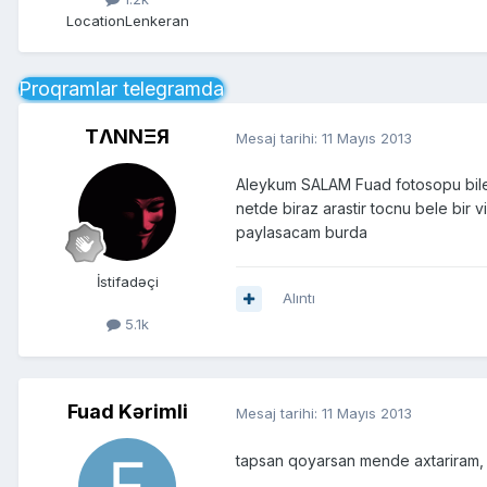
Location
Lenkeran
Proqramlar telegramda
TΛNNΞЯ
Mesaj tarihi:
11 Mayıs 2013
Aleykum SALAM Fuad fotosopu bilen
netde biraz arastir tocnu bele bir
paylasacam burda
İstifadəçi
Alıntı
5.1k
Fuad Kərimli
Mesaj tarihi:
11 Mayıs 2013
tapsan qoyarsan mende axtariram, 