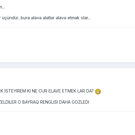
...
çündür...bura əlavə alətlər əlavə etmək olar...
K ISTEYIREM KI NE CUR ELAVE ETMEK LAR DA?
ELDILER O BAYRAQ RENGLISI DAHA GOZLEDI