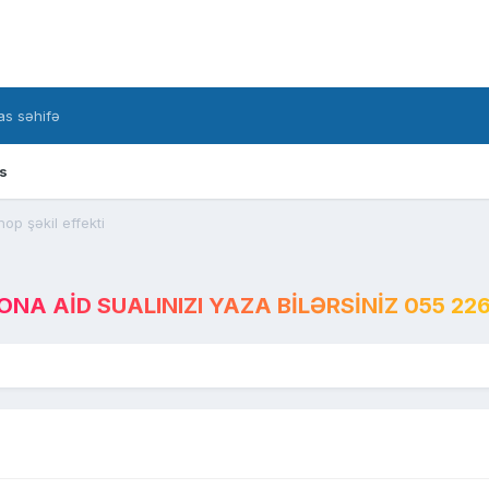
s səhifə
s
op şəkil effekti
A AID SUALINIZI YAZA BILƏRSINIZ 055 226