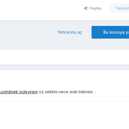
Paylaş
Takipçil
Yeni konu aç
Bu konuya ya
duzeldmek isdeyirem
oz seklimi nece ede bilerem ..