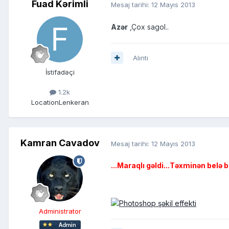
Fuad Kərimli
Mesaj tarihi:
12 Mayıs 2013
Azər
,Çox sagol..
Alıntı
İstifadəçi
1.2k
Location
Lenkeran
Kamran Cavadov
Mesaj tarihi:
12 Mayıs 2013
...Maraqlı gəldi...Təxminən belə b
Administrator