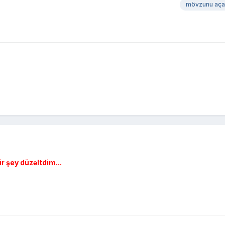
mövzunu aça
ir şey düzəltdim...