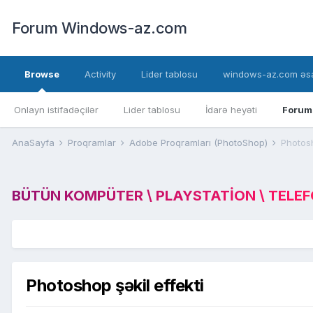
Forum Windows-az.com
Browse
Activity
Lider tablosu
windows-az.com əsa
Onlayn istifadəçilər
Lider tablosu
İdarə heyəti
Forum
AnaSayfa
Proqramlar
Adobe Proqramları (PhotoShop)
Photosh
BÜTÜN KOMPÜTER \ PLAYSTATION \ TELEFON
Photoshop şəkil effekti