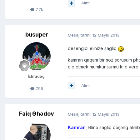
Alıntı
7.7k
busuper
Mesaj tarihi:
12 Mayıs 2013
qesengidi elinize sagliq
kamran qaqam bir soz sorusum phot
ele etmek mumkunsurmu ki o yere o
İstifadəçi
Alıntı
796
Faiq Əhədov
Mesaj tarihi:
12 Mayıs 2013
Kamran
, Əlinə sağlıq qəşəng alını