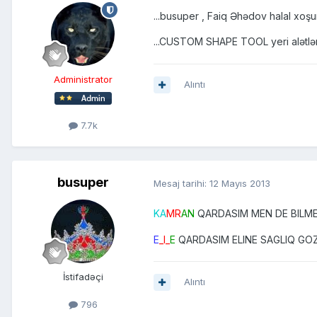
...busuper , Faiq Əhədov halal xoşun
...CUSTOM SHAPE TOOL yeri alətlər ü
Administrator
Alıntı
7.7k
busuper
Mesaj tarihi:
12 Mayıs 2013
KA
MR
AN
QARDASIM MEN DE BILME
E
_I_
E
QARDASIM ELINE SAGLIQ GOZ
İstifadəçi
Alıntı
796