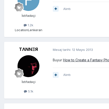
Alıntı
İstifadəçi
1.2k
Location
Lenkeran
TΛNNΞЯ
Mesaj tarihi:
12 Mayıs 2013
Buyur
How to Create a Fantasy Pho
Alıntı
İstifadəçi
5.1k