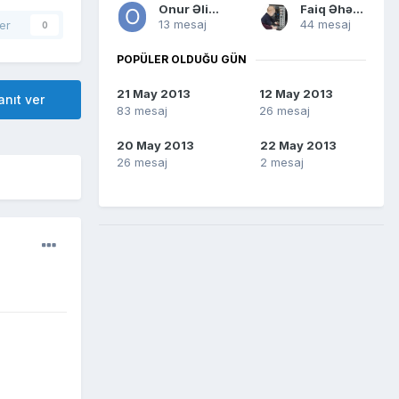
Onur Əliyev
Faiq Əhədov
13 mesaj
44 mesaj
er
0
POPÜLER OLDUĞU GÜN
21 May 2013
12 May 2013
nıt ver
83 mesaj
26 mesaj
20 May 2013
22 May 2013
26 mesaj
2 mesaj