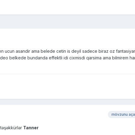
 ucun asandir ama belede cetin is deyil sadece biraz oz fantasiyan
 video belkede bundanda effektli idi cixmisdi qarsima ama bilmirem h
mövzunu aça
təşəkkürlər
Tanner