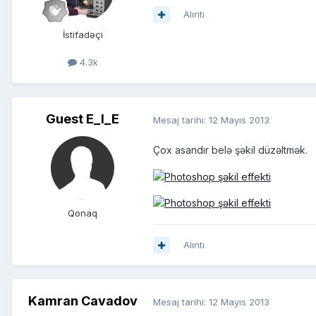
Alıntı
İstifadəçi
4.3k
Guest E_I_E
Mesaj tarihi:
12 Mayıs 2013
Çox asandır belə şəkil düzəltmək.
Qonaq
Alıntı
Kamran Cavadov
Mesaj tarihi:
12 Mayıs 2013