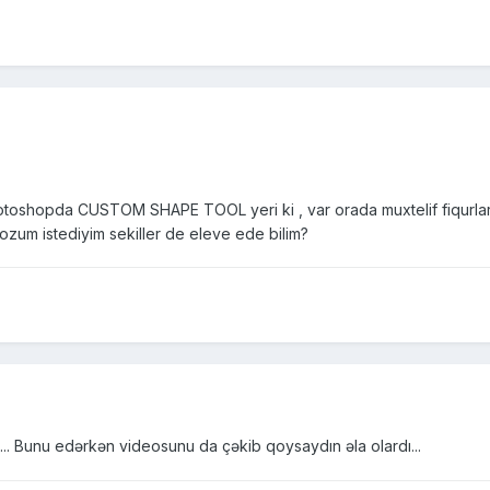
oshopda CUSTOM SHAPE TOOL yeri ki , var orada muxtelif fiqurlar 
zum istediyim sekiller de eleve ede bilim?
b... Bunu edərkən videosunu da çəkib qoysaydın əla olardı...