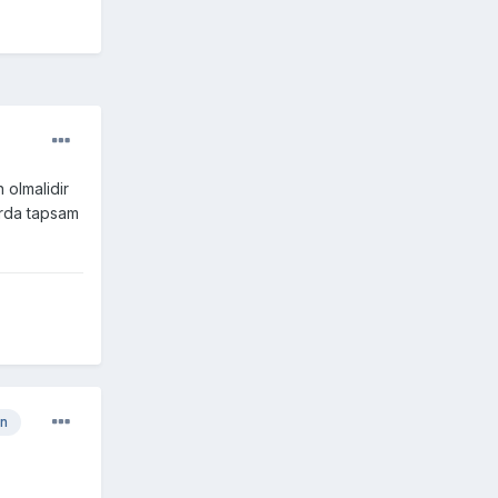
 olmalidir
arda tapsam
n