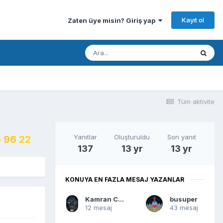
Kayıt ol
Zaten üye misin? Giriş yap
Tüm aktivite
Yanıtlar
Oluşturuldu
Son yanıt
 96 22
137
13 yr
13 yr
KONUYA EN FAZLA MESAJ YAZANLAR
Kamran Cavadov
busuper
12 mesaj
43 mesaj